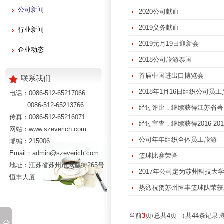
公司新闻
2020公司献血
2019义务献血
行业新闻
2019元月19日迎新会
企业动态
2018公司旅游泰国
首届中国进出口博览会
联系我们
2018年1月16日组织公司员
电话：0086-512-65217066
0086-512-65213766
经过评比，继续获得江苏省著
传真：0086-512-65216071
经过审查，继续获得2016-2
网站：
www.szeverich.com
公司年年组织全体员工旅游----
邮编：215006
Email：
admin@szeverich.com
篮球比赛荣誉
地址：江苏省苏州市凤凰街265号
2017年公司定为苏州科技大
恒丰大厦
热烈祝贺苏州恒丰篮球队荣获2
当前
3
页/总共4页 （共44条记录,