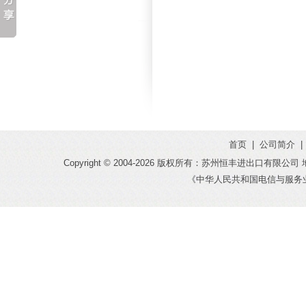
首页
|
公司简介
|
Copyright © 2004-
2026 版权所有：苏州恒丰进出口有限公司 地址：
《中华人民共和国电信与服务业务