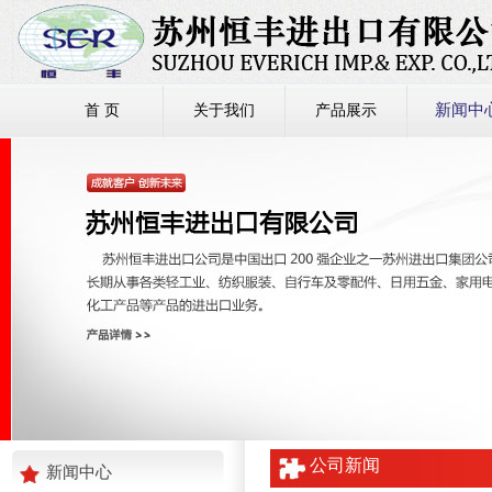
新闻中
首 页
关于我们
产品展示
公司新闻
新闻中心